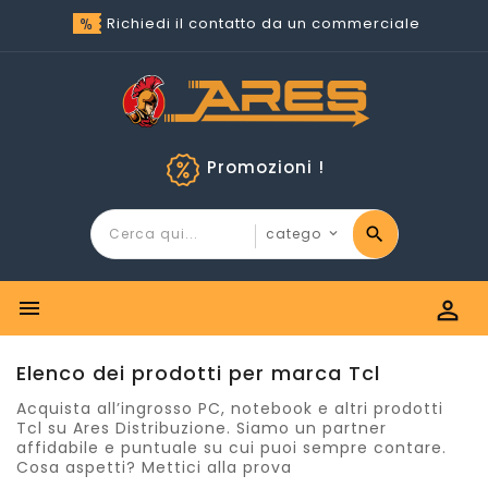
Richiedi il contatto da un commerciale
Promozioni !


Elenco dei prodotti per marca Tcl
Acquista all’ingrosso PC, notebook e altri prodotti
Tcl su Ares Distribuzione. Siamo un partner
affidabile e puntuale su cui puoi sempre contare.
Cosa aspetti? Mettici alla prova