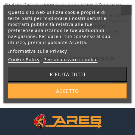
Su Ares Distribuzione puoi acquistare all’ingrosso
prodotti Tcl e ricevere la merce in 1-2 giorni
Questo sito web utilizza cookie propri e di
lavorativi. Tutti i prodotti Tcl sono garantiti e sarà
terze parti per migliorare i nostri servizi e
possibile commercializzarli con garanzia di 24 mesi
mostrarti pubblicità relativa alle tue
per privati e 12 mesi per aziende. Acquista
preferenze analizzando le tue abitudinidi
all’ingrosso smartphone Tcl al miglior prezzo. Hai
navigazione. Per dare il tuo consenso al suo
bisogno di aiuto? Parla subito con un nostro
utilizzo, premi il pulsante Accetta.
commerciale
Informativa sulla Privacy
Ci scusiamo per l'inconveniente.
Cookie Policy
Personalizzare i cookie
Prova a fare nuovamente la ricerca
RIFIUTA TUTTI
ACCETTO