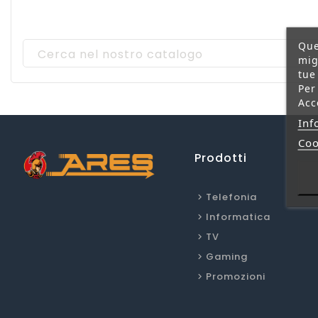
Que
mig
tue
Per
Acc
Inf
Coo
Prodotti
Telefonia
Informatica
TV
Gaming
Promozioni