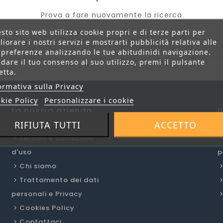
Prova a fare nuovamente la ricerca
sto sito web utilizza cookie propri e di terze parti per
liorare i nostri servizi e mostrarti pubblicità relativa alle
 preferenze analizzando le tue abitudinidi navigazione.
 dare il tuo consenso al suo utilizzo, premi il pulsante
etta.
ormativa sulla Privacy
kie Policy
Personalizzare i cookie
La nostra azienda
I
RIFIUTA TUTTI
ACCETTO
Termini e condizioni
d'uso
p
Chi siamo
Trattamento dei dati
personali e Privacy
Cookies Policy
Contattaci