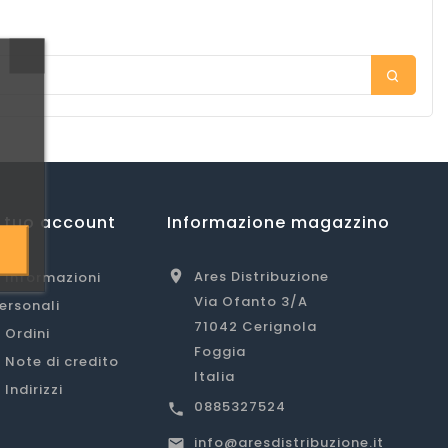
l tuo account
Informazione magazzino
Ares Distribuzione

Informazioni
Via Ofanto 3/A
ersonali
71042 Cerignola
Ordini
Foggia
Note di credito
Italia
Indirizzi
0885327524

info@aresdistribuzione.it
