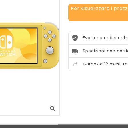
Per visualizzare i prezz
Evasione ordini ent
Spedizioni con corr
Garanzia 12 mesi, res
Maurizio S.

La mia azienda
collabora con Ares da 3