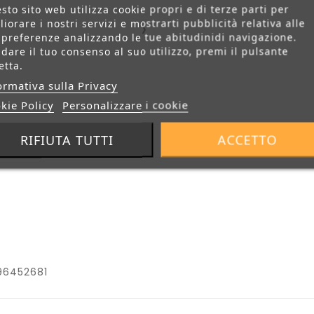
anni, sono precisi e
sto sito web utilizza cookie propri e di terze parti per
puntuali nelle consegne.
›
liorare i nostri servizi e mostrarti pubblicità relativa alle
Consiglio!
 preferenze analizzando le tue abitudinidi navigazione.
 dare il tuo consenso al suo utilizzo, premi il pulsante
etta.
ormativa sulla Privacy
kie Policy
Personalizzare i cookie
RIFIUTA TUTTI
ACCETTO
odotto
Recensioni
96452681