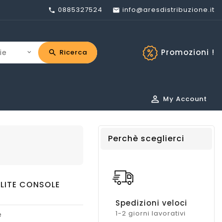
0885327524
info@aresdistribuzione.it


Promozioni !
Ricerca

My Account
Perchè sceglierci
LITE CONSOLE
Spedizioni veloci
1-2 giorni lavorativi
e