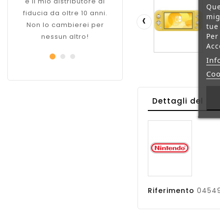
è il mio distributore di
da ormai diversi anni.
Que
fiducia da oltre 10 anni.
Ares è il partner perfetto
‹
mig
Non lo cambierei per
per il mio business
tue
Per
nessun altro!
Acc
Inf
Coo
Dettagli del pr
Riferimento
0454