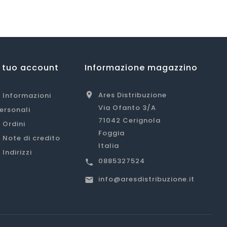
l tuo account
Informazione magazzino
Ares Distribuzione

Informazioni
Via Ofanto 3/A
ersonali
71042 Cerignola
Ordini
Foggia
Note di credito
Italia
Indirizzi
0885327524

info@aresdistribuzione.it
